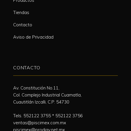
Productos
Tiendas
Contacto
Aviso de Privacidad
CONTACTO
Av. Constitución No.11,
Col. Complejo Industrial Cuamatla,
Cuautitlán Izcalli, C.P. 54730
Tels.
552122 3755
*
552122 3756
ventas@piscimex.com.mx
piscimex@prodigy.net.mx