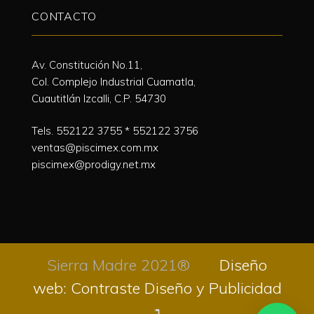
CONTACTO
Av. Constitución No.11,
Col. Complejo Industrial Cuamatla,
Cuautitlán Izcalli, C.P. 54730
Tels.
552122 3755
*
552122 3756
ventas@piscimex.com.mx
piscimex@prodigy.net.mx
Sierra Madre 2021®
Diseño
web: Contraste Diseño y Publicidad