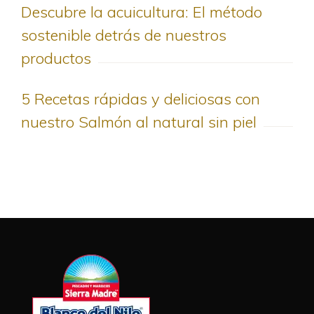
Descubre la acuicultura: El método
sostenible detrás de nuestros
productos
5 Recetas rápidas y deliciosas con
nuestro Salmón al natural sin piel