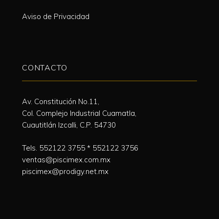
Aviso de Privacidad
CONTACTO
Av. Constitución No.11,
Col. Complejo Industrial Cuamatla,
Cuautitlán Izcalli, C.P. 54730
Tels.
552122 3755
*
552122 3756
ventas@piscimex.com.mx
piscimex@prodigy.net.mx