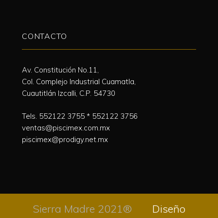
CONTACTO
Av. Constitución No.11,
Col. Complejo Industrial Cuamatla,
Cuautitlán Izcalli, C.P. 54730
Tels.
552122 3755
*
552122 3756
ventas@piscimex.com.mx
piscimex@prodigy.net.mx
Sierra Madre 2021®
Diseño