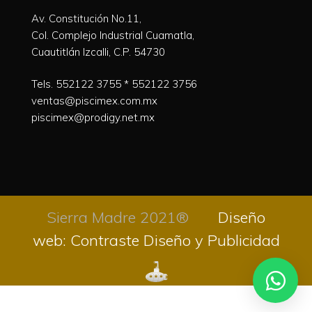
Av. Constitución No.11,
Col. Complejo Industrial Cuamatla,
Cuautitlán Izcalli, C.P. 54730
Tels.
552122 3755
*
552122 3756
ventas@piscimex.com.mx
piscimex@prodigy.net.mx
Sierra Madre 2021®
Diseño
web: Contraste Diseño y Publicidad