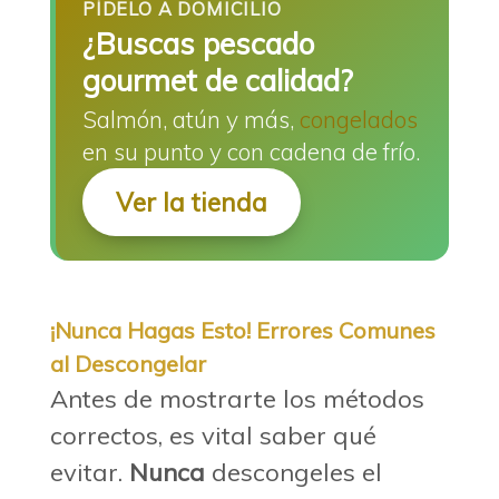
PÍDELO A DOMICILIO
¿Buscas pescado
gourmet de calidad?
Salmón, atún y más,
congelados
en su punto y con cadena de frío.
Ver la tienda
¡Nunca Hagas Esto! Errores Comunes
al Descongelar
Antes de mostrarte los métodos
correctos, es vital saber qué
evitar.
Nunca
descongeles el