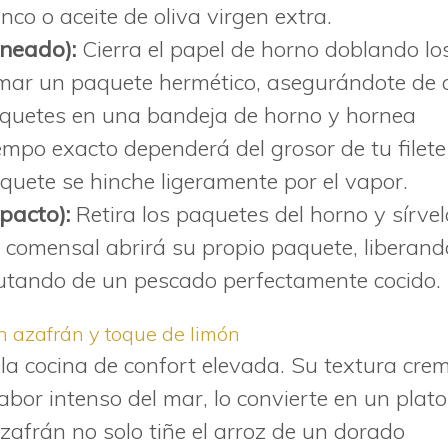
nco o aceite de oliva virgen extra.
rneado):
Cierra el papel de horno doblando lo
rmar un paquete hermético, asegurándote de 
aquetes en una bandeja de horno y hornea
empo exacto dependerá del grosor de tu filete
quete se hinche ligeramente por el vapor.
pacto):
Retira los paquetes del horno y sírve
l comensal abrirá su propio paquete, liberand
utando de un pescado perfectamente cocido.
n azafrán y toque de limón
 la cocina de confort elevada. Su textura cre
bor intenso del mar, lo convierte en un plato
azafrán no solo tiñe el arroz de un dorado