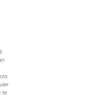
d.
an
ueza
uier
a
te