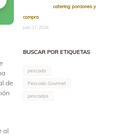
catering: porciones y
compra
julio 17, 2026
BUSCAR POR ETIQUETAS
e
pescado
na
al de
Pescado Gourmet
ción
pescados
 al