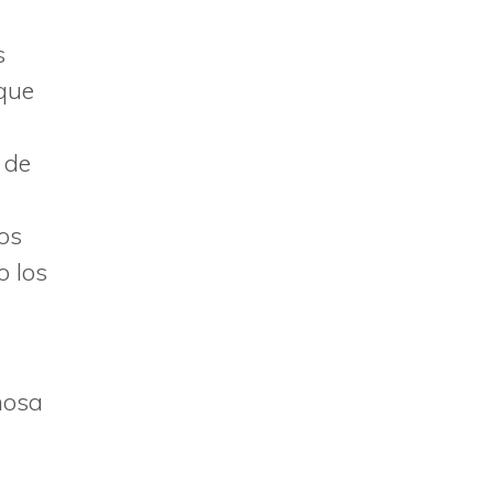
s
que
 de
los
o los
mosa