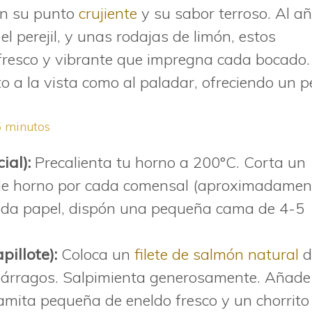
an su punto
crujiente
y su sabor terroso. Al añ
el perejil, y unas rodajas de limón, estos
fresco y vibrante que impregna cada bocado.
 a la vista como al paladar, ofreciendo un pe
5 minutos
ial):
Precalienta tu horno a 200°C. Corta un
 de horno por cada comensal (aproximadamen
cada papel, dispón una pequeña cama de 4-5
illote):
Coloca un
filete de salmón natural
d
párragos. Salpimienta generosamente. Añade
ramita pequeña de eneldo fresco y un chorrito