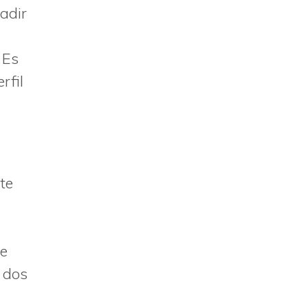
adir
 Es
rfil
te
e
 dos